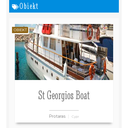
Obiekt
OBIEKT
St Georgios Boat
Protaras
Cypr