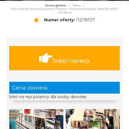
Strona główna
/
Oferta
/
Wycieczka Marzenie rejs poranny z Protaras - marzenie to zobaczyć żółwie dla rodzin
z barbecue
Numer oferty:
112/18107
Terminy / rezerwacja
Cena zawiera
bilet na rejs poranny dla osoby dorosłej