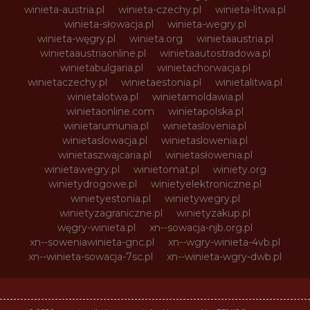
winieta-austria.pl
winieta-czechy.pl
winieta-litwa.pl
winieta-słowacja.pl
winieta-wegry.pl
winieta-węgry.pl
winieta.org
winietaaustria.pl
winietaaustriaonline.pl
winietaautostradowa.pl
winietabulgaria.pl
winietachorwacja.pl
winietaczechy.pl
winietaestonia.pl
winietalitwa.pl
winietalotwa.pl
winietamoldawia.pl
winietaonline.com
winietapolska.pl
winietarumunia.pl
winietaslovenia.pl
winietaslowacja.pl
winietaslowenia.pl
winietaszwajcaria.pl
winietasłowenia.pl
winietawegry.pl
winietomat.pl
winiety.org
winietydrogowe.pl
winietyelektroniczne.pl
winietyestonia.pl
winietywegry.pl
winietyzagraniczne.pl
winietyzakup.pl
węgry-winieta.pl
xn--sowacja-njb.org.pl
xn--soweniawinieta-gnc.pl
xn--wgry-winieta-4vb.pl
xn--winieta-sowacja-7sc.pl
xn--winieta-wgry-dwb.pl