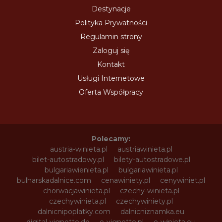
Destynacje
Polityka Prywatności
Regulamin strony
Zaloguj się
Kontakt
Usługi Internetowe
Oferta Współpracy
Polecamy:
austria-winieta.pl
austriawinieta.pl
bilet-autostradowy.pl
bilety-autostradowe.pl
bulgariawienieta.pl
bulgariawinieta.pl
bulharskadalnice.com
cenawiniety.pl
cenywiniet.pl
chorwacjawinieta.pl
czechy-winieta.pl
czechywinieta.pl
czechywiniety.pl
dalnicnipoplatky.com
dalnicniznamka.eu
digital-vignette.de
e-vignette.pl
e-winieta.eu