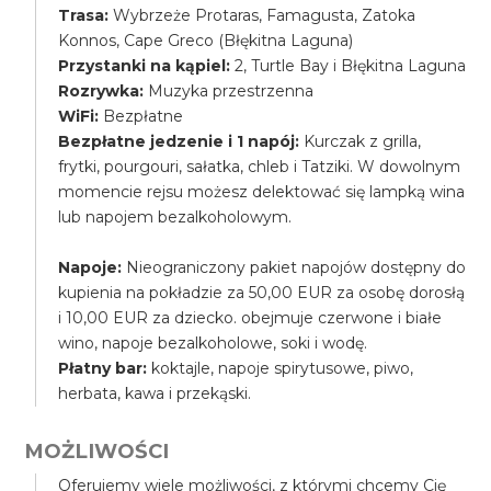
Trasa:
Wybrzeże Protaras, Famagusta, Zatoka
Konnos, Cape Greco (Błękitna Laguna)
Przystanki na kąpiel:
2, Turtle Bay i Błękitna Laguna
Rozrywka:
Muzyka przestrzenna
WiFi:
Bezpłatne
Bezpłatne jedzenie i 1 napój:
Kurczak z grilla,
frytki, pourgouri, sałatka, chleb i Tatziki. W dowolnym
momencie rejsu możesz delektować się lampką wina
lub napojem bezalkoholowym.
Napoje:
Nieograniczony pakiet napojów dostępny do
kupienia na pokładzie za 50,00 EUR za osobę dorosłą
i 10,00 EUR za dziecko. obejmuje czerwone i białe
wino, napoje bezalkoholowe, soki i wodę.
Płatny bar:
koktajle, napoje spirytusowe, piwo,
herbata, kawa i przekąski.
MOŻLIWOŚCI
Oferujemy wiele możliwości, z którymi chcemy Cię