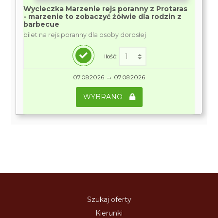
Wycieczka Marzenie rejs poranny z Protaras
- marzenie to zobaczyć żółwie dla rodzin z
barbecue
bilet na rejs poranny dla osoby dorosłej
Ilość:
→
07.08.2026
07.08.2026
WYBRANO
Szukaj oferty
Kierunki