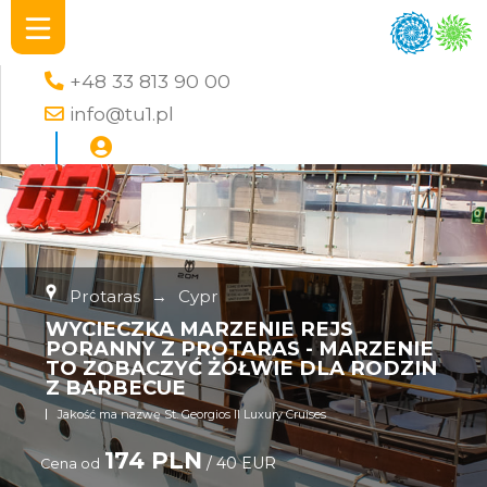
+48 33 813 90 00
info@tu1.pl
Protaras
→
Cypr
WYCIECZKA MARZENIE REJS
PORANNY Z PROTARAS - MARZENIE
TO ZOBACZYĆ ŻÓŁWIE DLA RODZIN
Z BARBECUE
Jakość ma nazwę St. Georgios II Luxury Cruises
174 PLN
/ 40 EUR
Cena od