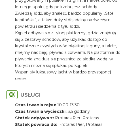
przygotowanym posiłkiem z grilla, a nawet uciec od
letniego upału, gdy potrzebujesz ochłody.
Zwiedzaj łódź, aby znaleźć bardzo popularny „Stół
kapitański”, a także duży stół jadalny na świeżym
powietrzu i siedzenia z tyłu łodzi.
Kąpiel odbywa się z tylnej platformy, gdzie znajdują
się 2 zestawy schodów, aby uzyskać dostęp do
krystalicznie czystych wód błękitnej laguny, a także,
miejmy nadzieję, pływać z żółwiami. Na platformie do
pływania znajdują się prysznice ze słodką wodą, w
których można się spłukać po kąpieli.
Wspaniały luksusowy jacht w bardzo przystępnej
cenie.
USŁUGI
Czas trwania rejsu:
10:00-13:30
Czas trwania wycieczki:
3,5 godziny
Statek odpływa z:
Protaras Pier, Protaras
Statek powraca do:
Protaras Pier, Protaras