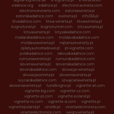
edalnice.org
edalnice.pl
electronicavinieta.com
electroniceviniete.com
estoniawinieta.pl
estonskadalnice.com
ewinieta.pl
info365.pl
litvadalnice.com
litwa-winieta.pl
litwawinieta.pl
livignotunel.pl
livignotunnel.com
lotvawinieta.pl
lotwawinieta.pl
lotysskadalnice.com
madarskadalnice.com
moldavskadalnice.com
moldawiawinieta.pl
najtanszewiniety.pl
oplatyautostradowe.pl
pl-vignette.com
polskadalnice.com
rakouskadalnice.com
rumuniawinieta.pl
rumunskadalnice.com
sloveniawinieta.pl
slovenskadalnice.com
slovinskadalnice.com
slowacja-winieta.pl
slowacjawinieta.pl
sloweniawinieta.pl
svycarskadalnice.com
szwajcariawinieta.pl
słoweniawinieta.pl
tunellivigno.pl
vignette-at.com
vignette-bg.com
vignette-cz.com
vignette-pl.com
vignette-poland.pl
vignette-ro.com
vignette-si.com
vignette.pl
vignettepoland.pl
vinetki.pl
vinietaelectronica.com
vinieteelectronice.com
wegrywinieta.pl