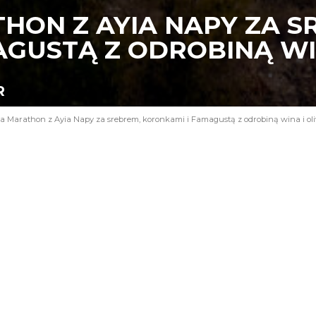
HON Z AYIA NAPY ZA S
AGUSTĄ Z ODROBINĄ WI
R
a Marathon z Ayia Napy za srebrem, koronkami i Famagustą z odrobiną wina i ol