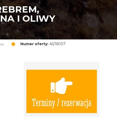
REBREM,
NA I OLIWY
Numer oferty:
45/18107
iwy
Terminy / rezerwacja