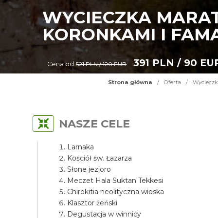
WYCIECZKA MARAT
KORONKAMI I FAM
391 PLN / 90 EU
Cena od
521 PLN / 120 EUR
Strona główna
/
Oferta
/
Wycieczk
NASZE CELE
Larnaka
Kościół św. Łazarza
Słone jezioro
Meczet Hala Suktan Tekkesi
Chirokitia neolityczna wioska
Klasztor żeński
Degustacja w winnicy