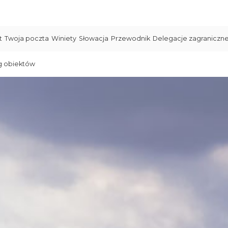
t
Twoja poczta
Winiety
Słowacja
Przewodnik
Delegacje zagraniczn
g obiektów