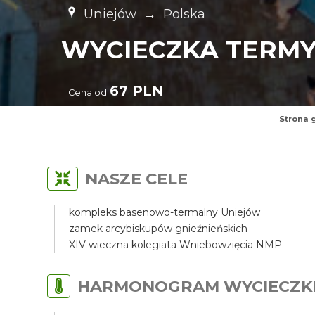
Uniejów
→
Polska
WYCIECZKA TERMY
67 PLN
Cena od
Strona 
NASZE CELE
kompleks basenowo-termalny Uniejów
zamek arcybiskupów gnieźnieńskich
XIV wieczna kolegiata Wniebowzięcia NMP
HARMONOGRAM WYCIECZK