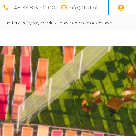
+48 33 813 90 00
info@tu1.pl
e
Transfery
Rejsy
Wycieczki
Zimowe obozy młodzieżowe