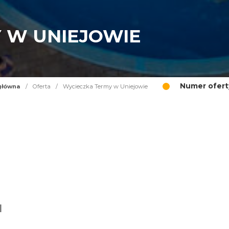
 W UNIEJOWIE
Numer ofert
główna
/
Oferta
/
Wycieczka Termy w Uniejowie
I