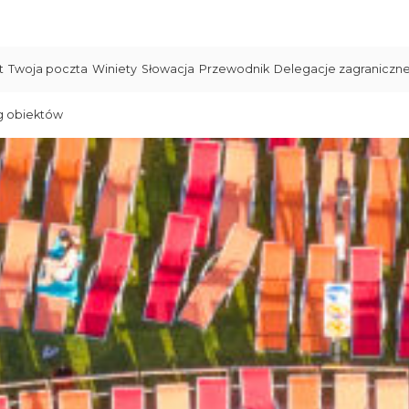
t
Twoja poczta
Winiety
Słowacja
Przewodnik
Delegacje zagraniczn
g obiektów