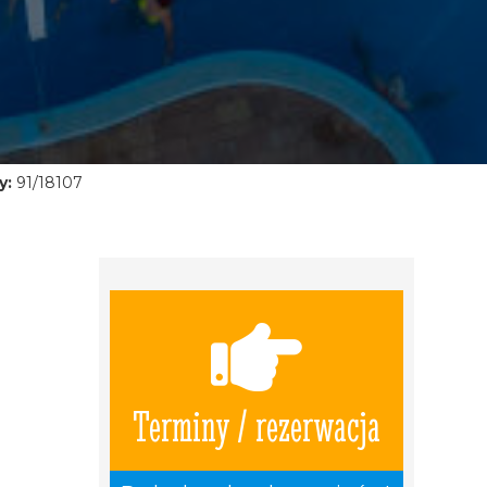
y:
91/18107
Terminy / rezerwacja