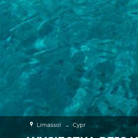
Limassol
→
Cypr