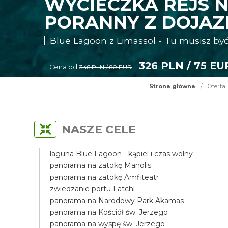
WYCIECZKA REJS N
PORANNY Z DOJA
Blue Lagoon z Limassol - Tu musisz być
326 PLN / 75 EU
Cena od
348 PLN / 80 EUR
Strona główna
/
Oferta
NASZE CELE
laguna Blue Lagoon - kąpiel i czas wolny
panorama na zatokę Manolis
panorama na zatokę Amfiteatr
zwiedzanie portu Latchi
panorama na Narodowy Park Akamas
panorama na Kościół św. Jerzego
panorama na wyspę św. Jerzego