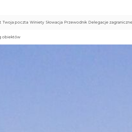
t
Twoja poczta
Winiety
Słowacja
Przewodnik
Delegacje zagraniczn
g obiektów