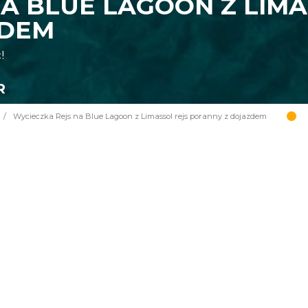
A BLUE LAGOON Z LIMA
ZDEM
!
R
/
Wycieczka Rejs na Blue Lagoon z Limassol rejs poranny z dojazdem