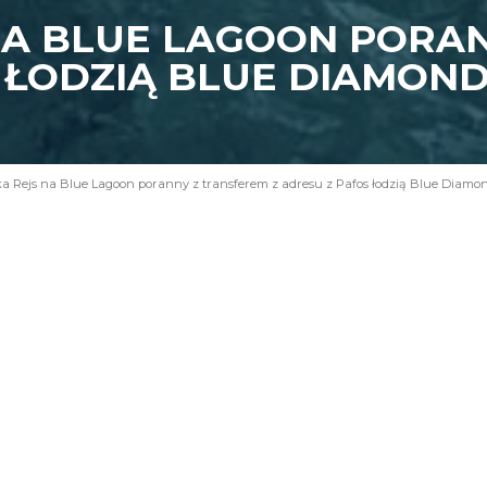
NA BLUE LAGOON PORA
S ŁODZIĄ BLUE DIAMON
a Rejs na Blue Lagoon poranny z transferem z adresu z Pafos łodzią Blue Diamo