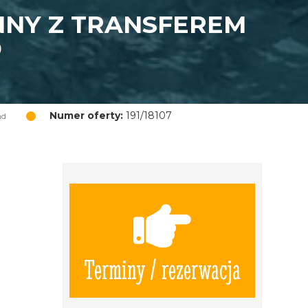
NNY Z TRANSFEREM
D
Numer oferty:
191/18107
nd
Terminy / rezerwacja