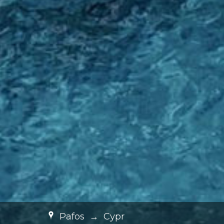
Pafos
→
Cypr