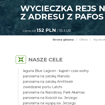
WYCIECZKA REJS 
Z ADRESU Z PAFO
152 PLN
/ 35 EUR
Cena od
Strona główna
/
Oferta
/
Wycieczk
NASZE CELE
laguna Blue Lagoon - kąpiel i czas wolny
panorama na zatokę Manolis
panorama na zatokę Amfiteatr
zwiedzanie portu Latchi
panorama na Narodowy Park Akamas
panorama na Kościół św. Jerzego
panorama na wyspę św. Jerzego