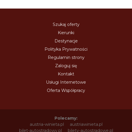
Szukaj oferty
Kierunki
Destynacje
Polityka Prywatności
Regulamin strony
Zaloguj się
Kontakt
Usługi Internetowe
Oferta Współpracy
Polecamy:
austria-winieta.pl
austriawinieta.pl
bilet-autostradowy.pl
bilety-autostradowe.pl