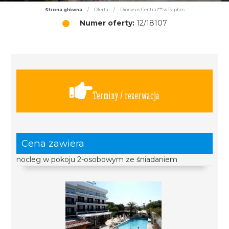
Strona główna
/
Oferta
/
Dionysos Central*** w Paphos
Numer oferty:
12/18107
Terminy / rezerwacja
Cena zawiera
nocleg w pokoju 2-osobowym ze śniadaniem