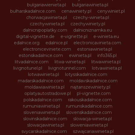
bulgariawienieta.pl
bulgariawinieta.pl
bulharskadalnice.com
cenawiniety.pl
cenywiniet.pl
chorwacjawinieta.pl
czechy-winieta.pl
czechywinieta.pl
czechywiniety.pl
dalnicnipoplatky.com
dalnicniznamka.eu
digital-vignette.de
e-vignette.pl
e-winieta.eu
edalnice.org
edalnice.pl
electronicavinieta.com
electroniceviniete.com
estoniawinieta.pl
estonskadalnice.com
ewinieta.pl
info365.pl
litvadalnice.com
litwa-winieta.pl
litwawinieta.pl
livignotunel.pl
livignotunnel.com
lotvawinieta.pl
lotwawinieta.pl
lotysskadalnice.com
madarskadalnice.com
moldavskadalnice.com
moldawiawinieta.pl
najtanszewiniety.pl
oplatyautostradowe.pl
pl-vignette.com
polskadalnice.com
rakouskadalnice.com
rumuniawinieta.pl
rumunskadalnice.com
sloveniawinieta.pl
slovenskadalnice.com
slovinskadalnice.com
slowacja-winieta.pl
slowacjawinieta.pl
sloweniawinieta.pl
svycarskadalnice.com
szwajcariawinieta.pl