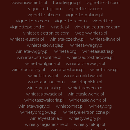
słoweniawinieta.pl
tunellivigno.pl
vignette-at.com
vignette-bg.com
vignette-cz.com
vignette-pl.com
vignette-poland.pl
vignette-ro.com
vignette-si.com
vignette.pl
vignettepoland.pl
vinetki.pl
vinietaelectronica.com
vinieteelectronice.com
wegrywinieta.pl
winieta-austria.pl
winieta-czechy.pl
winieta-litwa.pl
winieta-słowacja.pl
winieta-wegry.pl
winieta-węgry.pl
winieta.org
winietaaustria.pl
winietaaustriaonline.pl
winietaautostradowa.pl
winietabulgaria.pl
winietachorwacja.pl
winietaczechy.pl
winietaestonia.pl
winietalitwa.pl
winietalotwa.pl
winietamoldawia.pl
winietaonline.com
winietapolska.pl
winietarumunia.pl
winietaslovenia.pl
winietaslowacja.pl
winietaslowenia.pl
winietaszwajcaria.pl
winietasłowenia.pl
winietawegry.pl
winietomat.pl
winiety.org
winietydrogowe.pl
winietyelektroniczne.pl
winietyestonia.pl
winietywegry.pl
winietyzagraniczne.pl
winietyzakup.pl